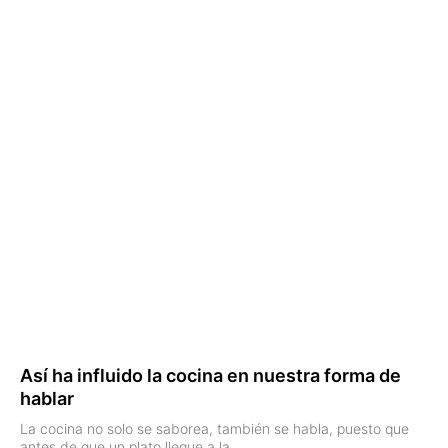
Así ha influido la cocina en nuestra forma de
hablar
La cocina no solo se saborea, también se habla, puesto que
antes de que un plato llegue a la